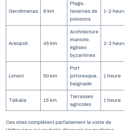
Plage,
Gerolimenas
8 km
tavernes de
1-2 heures
poissons
Architecture
maniote,
Areopoli
45 km
2-3 heures
églises
byzantines
Port
Limeni
50 km
pittoresque,
1 heure
baignade
Terrasses
Tsikalia
15 km
1 heure
agricoles
Ces sites complètent parfaitement la visite de