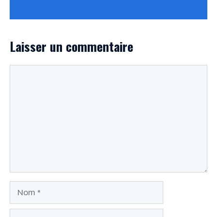
Laisser un commentaire
Commentaire
Nom
E-