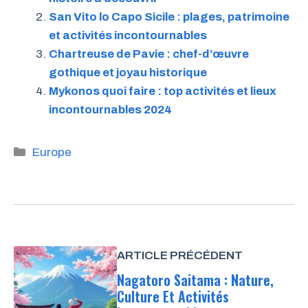
San Vito lo Capo Sicile : plages, patrimoine
et activités incontournables
Chartreuse de Pavie : chef-d’œuvre
gothique et joyau historique
Mykonos quoi faire : top activités et lieux
incontournables 2024
Catégories
Europe
ARTICLE PRÉCÉDENT
Nagatoro Saitama : Nature,
Culture Et Activités