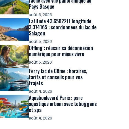
facile avec vue panoramique au
Pays Basque
août 6, 2026
Latitude 43.6502211 longitude
3.374165 : coordonnées du lac de
Salagou
août 5, 2026
Offling : réussir sa déconnexion
numérique pour mieux vivre
août 5, 2026
Ferry lac de Côme : horaires,
tarifs et conseils pour vos
trajets
août 4, 2026
Aquaboulevard Paris : parc
aquatique urbain avec toboggans
et spa
août 4, 2026