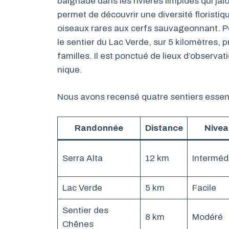
baignade dans les rivières limpides qui jal
permet de découvrir une diversité floristiq
oiseaux rares aux cerfs sauvageonnant. P
le sentier du Lac Verde, sur 5 kilomètres, 
familles. Il est ponctué de lieux d’observat
nique.
Nous avons recensé quatre sentiers essenti
Randonnée
Distance
Nivea
Serra Alta
12 km
Interméd
Lac Verde
5 km
Facile
Sentier des
8 km
Modéré
Chênes