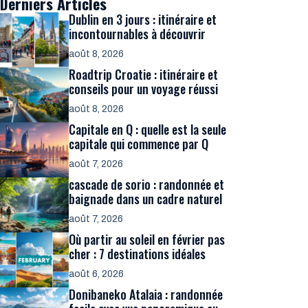
Derniers Articles
Dublin en 3 jours : itinéraire et
incontournables à découvrir
août 8, 2026
Roadtrip Croatie : itinéraire et
conseils pour un voyage réussi
août 8, 2026
Capitale en Q : quelle est la seule
capitale qui commence par Q
août 7, 2026
cascade de sorio : randonnée et
baignade dans un cadre naturel
août 7, 2026
Où partir au soleil en février pas
cher : 7 destinations idéales
août 6, 2026
Donibaneko Atalaia : randonnée