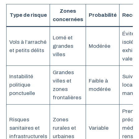
Zones
Type de risque
Probabilité
Recom
concernées
Éviter
Lomé et
Vols à l’arraché
isolée
grandes
Modérée
et petits délits
exhibe
villes
valeur
Grandes
Instabilité
Suivre 
villes et
Faible à
politique
locale,
zones
modérée
ponctuelle
manife
frontalières
Prendr
Risques
Zones
précau
sanitaires et
rurales et
Variable
médica
infrastructurels
urbaines
rensei