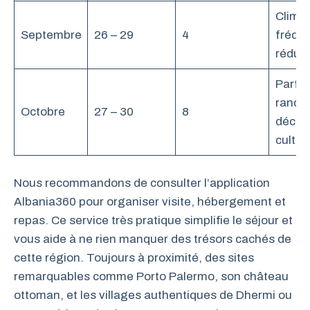
Climat
Septembre
26 – 29
4
fréque
réduit
Parfai
rando
Octobre
27 – 30
8
décou
cultur
Nous recommandons de consulter l’application
Albania360 pour organiser visite, hébergement et
repas. Ce service très pratique simplifie le séjour et
vous aide à ne rien manquer des trésors cachés de
cette région. Toujours à proximité, des sites
remarquables comme Porto Palermo, son château
ottoman, et les villages authentiques de Dhermi ou