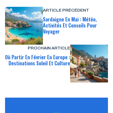
ARTICLE PRÉCÉDENT
Sardaigne En Mai : Météo,
Activités Et Conseils Pour
Voyager
PROCHAIN ARTICLE
Où Partir En Février En Europe :
Destinations Soleil Et Culture