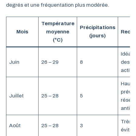
degrés et une fréquentation plus modérée.
Température
Précipitations
Mois
moyenne
Reco
(jours)
(°C)
Idéal 
Juin
26 – 29
8
des pl
activi
Haute 
prévoi
Juillet
25 – 28
5
réserv
antici
Très t
Août
25 – 28
3
éviter 